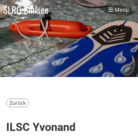
SLRG Sihlsee
Menü
Zurück
ILSC Yvonand